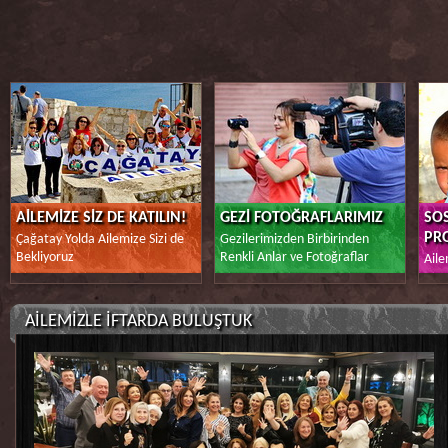
AİLEMİZE SİZ DE KATILIN!
GEZİ FOTOĞRAFLARIMIZ
SO
PRO
Çağatay Yolda Ailemize Sizi de
Gezilerimizden Birbirinden
Bekliyoruz
Renkli Anlar ve Fotoğraflar
Aile
AİLEMİZLE İFTARDA BULUŞTUK