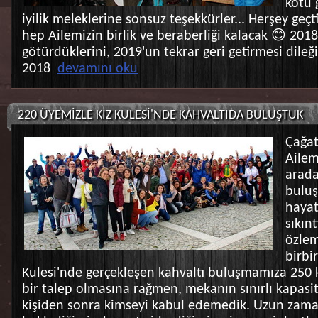
kötü 
iyilik meleklerine sonsuz teşekkürler... Herşey geçt
hep Ailemizin birlik ve beraberliği kalacak 😊 201
götürdüklerini, 2019'un tekrar geri getirmesi dileği
2018
devamını oku
220 ÜYEMİZLE KIZ KULESİ'NDE KAHVALTIDA BULUŞTUK
Çağat
Ailem
arada
buluş
hayat
sıkınt
özlem
birbir
Kulesi'nde gerçekleşen kahvaltı buluşmamıza 250 
bir talep olmasına rağmen, mekanın sınırlı kapasi
kişiden sonra kimseyi kabul edemedik. Uzun zama