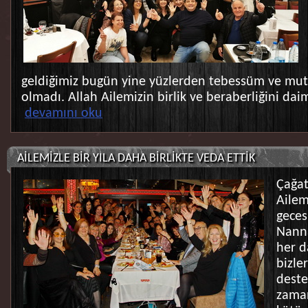
geldiğimiz bugün yine yüzlerden tebessüm ve mut
olmadı. Allah Ailemizin birlik ve beraberliğini daim
devamını oku
AİLEMİZLE BİR YILA DAHA BİRLİKTE VEDA ETTİK
Çağat
Ailem
geces
Nanna
her d
bizle
deste
zama