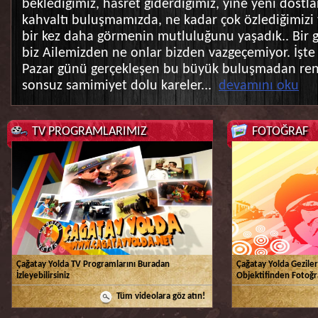
beklediğimiz, hasret giderdiğimiz, yine yeni dostlar
kahvaltı buluşmamızda, ne kadar çok özlediğimizi 
bir kez daha görmenin mutluluğunu yaşadık.. Bir g
biz Ailemizden ne onlar bizden vazgeçemiyor. İşt
Pazar günü gerçekleşen bu büyük buluşmadan reng
sonsuz samimiyet dolu kareler...
devamını oku
TV PROGRAMLARIMIZ
FOTOĞRAF
Çağatay Yolda TV Programlarını Buradan
Çağatay Yolda Geziler
İzleyebilirsiniz
Objektifinden Fotoğr
Tüm videolara göz atın!