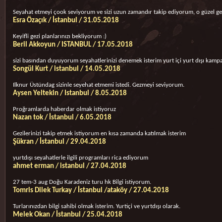
Seyahat etmeyi çook seviyorum ve sizi uzun zamandır takip ediyorum, o güzel gezi
Esra Özaçık / İstanbul / 31.05.2018
Keyifli gezi planlarınızı bekliyorum :)
Beril Akkoyun / ISTANBUL / 17.05.2018
sizi basından duyuyorum seyahatlerinizi denemek isterim yurt içi yurt dışı kamp
Songül Kurt / istanbul / 14.05.2018
Ilknur Üstündag sizinle seyehat etmemi istedi. Gezmeyi seviyorum.
Aysen Yeltekin / Istanbul / 8.05.2018
Proğramlarda haberdar olmak istiyoruz
Nazan tok / İstanbul / 6.05.2018
Gezilerinizi takip etmek istiyorum en kısa zamanda katılmak isterim
Şükran / İstanbul / 29.04.2018
yurtdışı seyahatlerle ilgili programları rica ediyorum
ahmet erman / istanbul / 27.04.2018
27 tem-3 aug Doğu Karadeniz turu hk Bilgi istiyorum.
Tomris Dilek Turkay / İstanbul /ataköy / 27.04.2018
Turlarınızdan bilgi sahibi olmak isterim. Yurtiçi ve yurtdışı olarak.
Melek Okan / İstanbul / 25.04.2018