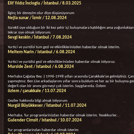
Elif Yıldız İncioglu / İstanbul / 8.03.2025
İlginç bir deneyim olur diye düşünüyorum
Nejla sunar / İzmir / 12.08.2024
Sürekli üye olduğum bir iki kez şehir içi buluşmalara katıldığım ama yoğunluktan
tekrar üye olmak istiyorum.
Sevgi keskin / İstanbul / 7.08.2024
Yurtici ve yurtdisi tum gezi ve etkinliklerinizden haberdar olmak isterim.
Meltem Narin / Istanbul / 6.08.2024
Yurtici ve yurtdisi gezi ve etkinliklerinizden haberdar olmak istiyoruz.
Murside Zent / Istanbul / 6.08.2024
Merhaba Çağatay Bey :) 1996-1998 yılları arasında Çanakkale'ye gelmiştiniz. Çana
yapmıştınız. Ben Lise arkadaşlarımı yıllar sonra buldum ve her ay bir buluşma g
değerli olan bir anımı görmeyi çok isterim. Saygılarımla. Özlem
özlem / çanakkale / 13.07.2024
Geziler hakkında bilgi almak istiyorum
Nurgül Büyükkeser / İstanbul / 11.07.2024
Merhaba, Tur programlarinizdan haberdar olmak isterim. Tesekkurler.
Gulender Cimsit / Istanbul / 10.07.2024
Tur programlarindan haberdar olmak isterim