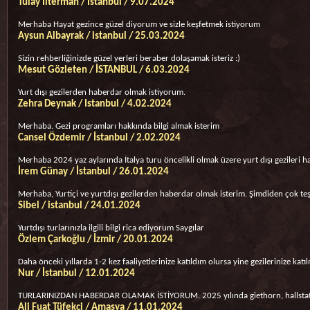
Tulay Ilterman / Istanbul / 9.07.2024
Merhaba Hayat gezince güzel diyorum ve sizle keşfetmek istiyorum
Aysun Albayrak / istanbul / 25.03.2024
Sizin rehberliğinizde güzel yerleri beraber dolaşamak isteriz :)
Mesut Gözleten / İSTANBUL / 6.03.2024
Yurt dışı gezilerden haberdar olmak istiyorum.
Zehra Deynak / Istanbul / 4.02.2024
Merhaba. Gezi programları hakkında bilgi almak isterim
Cansel Özdemir / İstanbul / 2.02.2024
Merhaba 2024 yaz aylarında İtalya turu öncelikli olmak üzere yurt dışı gezileri h
İrem Günay / İstanbul / 26.01.2024
Merhaba, Yurtiçi ve yurtdışı gezilerden haberdar olmak isterim. Şimdiden çok teş
Sibel / istanbul / 24.01.2024
Yurtdışı turlarınızla ilgili bilgi rica ediyorum Saygılar
Özlem Çarkoğlu / İzmir / 20.01.2024
Daha önceki yıllarda 1-2 kez faaliyetlerinize katıldım olursa yine gezilerinize kat
Nur / İstanbul / 12.01.2024
TURLARINIZDAN HABERDAR OLAMAK İSTİYORUM. 2025 yılında giethorn, hallstat, paris
Ali Fuat Tüfekci / Amasya / 11.01.2024