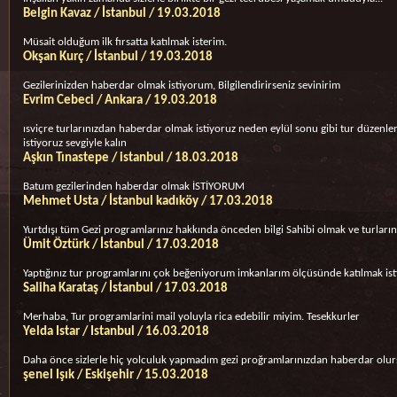
Belgin Kavaz / İstanbul / 19.03.2018
Müsait olduğum ilk fırsatta katılmak isterim.
Okşan Kurç / İstanbul / 19.03.2018
Gezilerinizden haberdar olmak istiyorum, Bilgilendirirseniz sevinirim
Evrim Cebeci / Ankara / 19.03.2018
ısviçre turlarınızdan haberdar olmak istiyoruz neden eylül sonu gibi tur düzenle
istiyoruz sevgiyle kalın
Aşkın Tınastepe / istanbul / 18.03.2018
Batum gezilerinden haberdar olmak İSTİYORUM
Mehmet Usta / İstanbul kadıköy / 17.03.2018
Yurtdışı tüm Gezi programlarınız hakkında önceden bilgi Sahibi olmak ve turların
Ümit Öztürk / İstanbul / 17.03.2018
Yaptığınız tur programlarını çok beğeniyorum imkanlarım ölçüsünde katılmak is
Saliha Karataş / İstanbul / 17.03.2018
Merhaba, Tur programlarini mail yoluyla rica edebilir miyim. Tesekkurler
Yelda Istar / Istanbul / 16.03.2018
Daha önce sizlerle hiç yolculuk yapmadım gezi proğramlarınızdan haberdar olursam
şenel Işık / Eskişehir / 15.03.2018