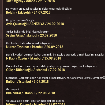
Jale Özgiray / Adana / 29.09.2018
Dünyanın en güzel köşelerini sizlerle görmek dileğiyle
Belgin / Eskişehir / 24.09.2018
Bir gün mutlaka.Sevgiler...
Ayla Çakacıoğlu / ANTALYA / 24.09.2018
Turlar hakkında bilgi rica ediyorum
Sevim Aksu / İstanbul / 23.09.2018
Gezilerden haberdar olmak istiyorum.
Nurcan Taşpınar / İstanbul / 20.09.2018
Derişik yerleri görmek istiyorum.Belki bir gezide aranızda olmak isterim. Saygilar
N Rabia Özgün / İstanbul / 15.09.2018
Öncelikle Ekim Kasım aylarındaki yurtiçi programınızı öğrenmek istiyorum.
Gülçin Külahlıoğlu / İstanbul / 7.09.2018
Merhaba, Gezilerinizden haberdar olmak istiyorum. Görüşmek üzere.. Sevgiler
Bulbun / İstanbul / 5.09.2018
Gezmeye:)
Bilal Vural / İstanbul / 22.08.2018
Yolumuz açık olsun. Sınırları hep birlikte aşalım.
Hümeyra Kahveci / İstanbul / 25.07.2018