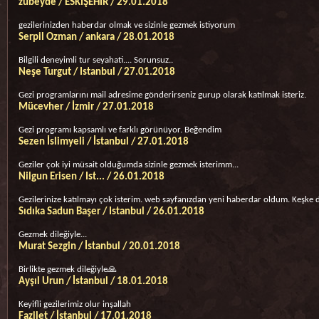
zübeyde / ESKİŞEHİR / 29.01.2018
gezilerinizden haberdar olmak ve sizinle gezmek istiyorum
Serpil Ozman / ankara / 28.01.2018
Bilgili deneyimli tur seyahati.... Sorunsuz..
Neşe Turgut / Istanbul / 27.01.2018
Gezi programlarını mail adresime gönderirseniz gurup olarak katılmak isteriz.
Mücevher / İzmir / 27.01.2018
Gezi programı kapsamlı ve farklı görünüyor. Beğendim
Sezen İslimyeli / İstanbul / 27.01.2018
Geziler çok iyi müsait olduğumda sizinle gezmek isterimm...
Nilgun Erisen / Ist... / 26.01.2018
Gezilerinize katılmayı çok isterim. web sayfanızdan yeni haberdar oldum. Keşke da
Sıdıka Sadun Başer / Istanbul / 26.01.2018
Gezmek dileğiyle...
Murat Sezgin / İstanbul / 20.01.2018
Birlikte gezmek dileğiyle🙏
Ayşıl Urun / İstanbul / 18.01.2018
Keyifli gezilerimiz olur inşallah
Fazilet / İstanbul / 17.01.2018