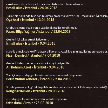
çanakkale edirne konya turlarından haberdar olmak istiyorum.
ismail ulus / istanbul / 24.04.2018
Turlarınız hakkında bilgi sahibi olmak amacıyla yazıyorum. Teşekkürler. İyi çalışma
Oya Asal / İstanbul / 13.04.2018
Otobüsle, gemi veya trenle yapılacak geziler tercihimdir.
Fatma Bilge Yağmur / İstanbul / 13.04.2018
Gezilerinizi takip etmek istiyorum.
İsmail ulus / Istanbul / 9.04.2018
Sizlerle olmak çok keyifli olacak biliyorum.. Özellikle Eylül gezilerinden haberdar
Figen Demirci / İstanbul / 7.04.2018
Gezilerinizden memnun kalan arkadaş tavsiyesi ile....
Ali Behram Azeri / İstanbul / 3.04.2018
Yurt içi ve yurt dışı gezilerinizden haberdar olmak istiyorum .
Berin Vidinli Yenerer / İstanbul / 2.04.2018
Sizinle gezmek çok güzel. Inşallah en ktsa zamanda yine birlikte seyahat ederiz😊
Renginar Keskin / Istanbul / 28.03.2018
yurt dışı gezilerinden haberdar olmak istiyorum
fatih durak / izmir / 28.03.2018