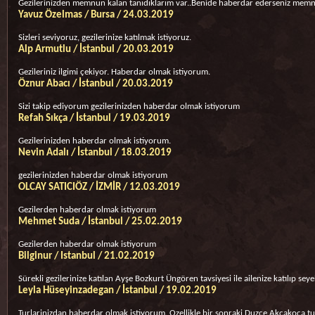
Gezilerinizden memnun kalan tanıdıklarım var..Benide haberdar ederseniz mem
Yavuz Özelmas / Bursa / 24.03.2019
Sizleri seviyoruz, gezilerinize katılmak istiyoruz.
Alp Armutlu / İstanbul / 20.03.2019
Gezileriniz ilgimi çekiyor. Haberdar olmak istiyorum.
Öznur Abacı / İstanbul / 20.03.2019
Sizi takip ediyorum gezilerinizden haberdar olmak istiyorum
Refah Sıkça / İstanbul / 19.03.2019
Gezilerinizden haberdar olmak istiyorum.
Nevin Adalı / İstanbul / 18.03.2019
gezilerinizden haberdar olmak istiyorum
OLCAY SATICIÖZ / İZMİR / 12.03.2019
Gezilerden haberdar olmak istiyorum
Mehmet Suda / İstanbul / 25.02.2019
Gezilerden haberdar olmak istiyorum
Bilginur / Istanbul / 21.02.2019
Sürekli gezilerinize katılan Ayşe Bozkurt Üngören tavsiyesi ile ailenize katılıp sey
Leyla Hüseyinzadegan / İstanbul / 19.02.2019
Turlarinizdan haberdar olmak istiyorum. Ozellikle bir sonraki Duzce Akcakoca t