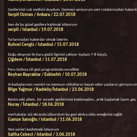
Gezilerinizi cok methini duydum. Gezmeyi seviyorum yeni rotalarınızdan haberd
Serpil Ozman / Ankara / 22.07.2018
ben de bu güzel gezilere katılmak istiyorum
serpil / istanbul / 19.07.2018
Turlarınızdan haberdar olmak isterim.
Ruhcel Cengiz / istanbul / 15.07.2018
Doğu ekspresi ile Kara gezisi ilgimizi çekiyor toplam 7-8 kişiyiz.
Çiğdem / İstanbul / 11.07.2018
Peru bolivya sili gezi programimda oncelikte
Reyhan Bayraktar / Eskisehir / 10.07.2018
Arkadaşlarımın resmini ve memnun olduklarını beyan eden yazılarını görüyorum
Bilge Yağmur / Kadıköy/İstanbul / 23.06.2018
Benim eski ailem.. bir süredir gezilerinize katılamadım...artık başlamak lazım..geç
Nuray / İstanbul / 18.06.2018
merhabalar sizi ekranda izliyordum bu gezi ekstra oldu emeğinize sağlık
Gamze Sarıoğlu / istanbul / 11.06.2018
Yeni yerleri kesfetmek istiyorum
Saliha Cebeci / Istanbul / 3.06.2018