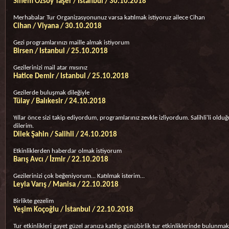
Sinem Özsoy Taşer / İstanbul / 30.10.2018
Merhabalar Tur Organizasyonunuz varsa katılmak istiyoruz ailece Cihan
Cihan / Viyana / 30.10.2018
Gezi programlarınızı maille almak istiyorum
Birsen / Istanbul / 25.10.2018
Gezilerinizi mail atar mısınız
Hatice Demir / Istanbul / 25.10.2018
Gezilerde buluşmak dileğiyle
Tülay / Balıkesir / 24.10.2018
Yıllar önce sizi takip ediyordum, programlarınız zevkle izliyordum. Salihli'li o
dilerim.
Dilek Şahin / Salihli / 24.10.2018
Etkinliklerden haberdar olmak istiyorum
Barış Avcı / İzmir / 22.10.2018
Gezilerinizi çok beğeniyorum... Katılmak isterim...
Leyla Varış / Manisa / 22.10.2018
Birlikte gezelim
Yeşim Koçoğlu / İstanbul / 22.10.2018
Tur etkinlikleri gayet güzel aranıza katılıp günübirlik tur etkinliklerinde bulunma