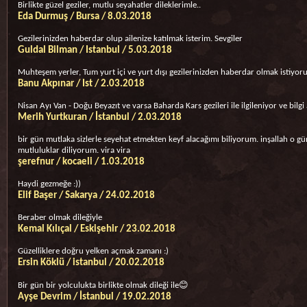
Birlikte güzel geziler, mutlu seyahatler dileklerimle..
Eda Durmuş / Bursa / 8.03.2018
Gezilerinizden haberdar olup ailenize katılmak isterim. Sevgiler
Guldal Bilman / Istanbul / 5.03.2018
Muhteşem yerler, Tum yurt içi ve yurt dışı gezilerinizden haberdar olmak istiyo
Banu Akpınar / Ist / 2.03.2018
Nisan Ayı Van - Doğu Beyazıt ve varsa Baharda Kars gezileri ile ilgileniyor ve bil
Merih Yurtkuran / İstanbul / 2.03.2018
bir gün mutlaka sizlerle seyehat etmekten keyf alacağımı biliyorum. inşallah o gü
mutluluklar diliyorum. vira vira
şerefnur / kocaeli / 1.03.2018
Haydi gezmeğe :))
Elif Başer / Sakarya / 24.02.2018
Beraber olmak dileğiyle
Kemal Kılıçal / Eskişehir / 23.02.2018
Güzelliklere doğru yelken açmak zamanı :)
Ersin Köklü / istanbul / 20.02.2018
Bir gün bir yolculukta birlikte olmak dileği ile😊
Ayşe Devrim / İstanbul / 19.02.2018