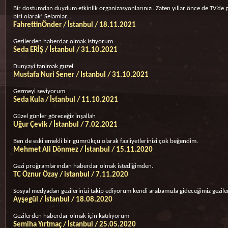
Bir dostumdan duydum etkinlik organizasyonlarınızı. Zaten yıllar önce de TV’de p
biri olarak! Selamlar...
FahrettinÖnder / İstanbul / 18.11.2021
Gezilerden haberdar olmak istiyorum
Seda ERİŞ / İstanbul / 31.10.2021
Dunyayi tanimak guzel
Mustafa Nuri Sener / Istanbul / 31.10.2021
Gezmeyi seviyorum
Seda Kula / İstanbul / 11.10.2021
Güzel günler göreceğiz inşallah
Uğur Çevik / İstanbul / 7.02.2021
Ben de eski emekli bir gümrükçü olarak faaliyetlerinizi çok beğendim.
Mehmet Ali Dönmez / İstanbul / 15.11.2020
Gezi proğramlarından haberdar olmak istediğimden.
TC Öznur Özay / istanbul / 7.11.2020
Sosyal medyadan gezilerinizi takip ediyorum kendi arabamızla gideceğimiz gezile
Ayşegül / İstanbul / 18.08.2020
Gezilerden haberdar olmak için katılıyorum
Semiha Yırtmaç / İstanbul / 25.05.2020