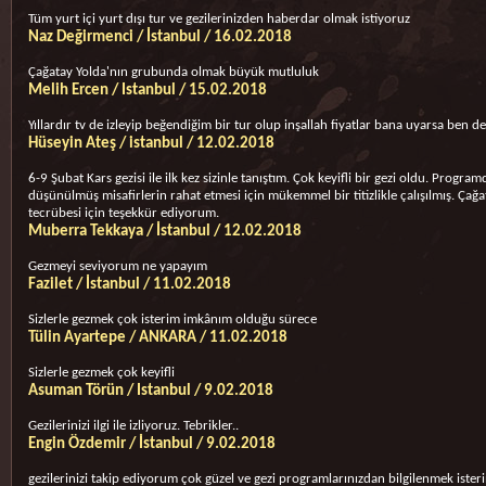
Tüm yurt içi yurt dışı tur ve gezilerinizden haberdar olmak istiyoruz
Naz Değirmenci / İstanbul / 16.02.2018
Çağatay Yolda'nın grubunda olmak büyük mutluluk
Melih Ercen / Istanbul / 15.02.2018
Yıllardır tv de izleyip beğendiğim bir tur olup inşallah fiyatlar bana uyarsa ben de
Hüseyin Ateş / istanbul / 12.02.2018
6-9 Şubat Kars gezisi ile ilk kez sizinle tanıştım. Çok keyifli bir gezi oldu. Prog
düşünülmüş misafirlerin rahat etmesi için mükemmel bir titizlikle çalışılmış. Ça
tecrübesi için teşekkür ediyorum.
Muberra Tekkaya / İstanbul / 12.02.2018
Gezmeyi seviyorum ne yapayım
Fazilet / İstanbul / 11.02.2018
Sizlerle gezmek çok isterim imkânım olduğu sürece
Tülin Ayartepe / ANKARA / 11.02.2018
Sizlerle gezmek çok keyifli
Asuman Törün / Istanbul / 9.02.2018
Gezilerinizi ilgi ile izliyoruz. Tebrikler..
Engin Özdemir / İstanbul / 9.02.2018
gezilerinizi takip ediyorum çok güzel ve gezi programlarınızdan bilgilenmek ister