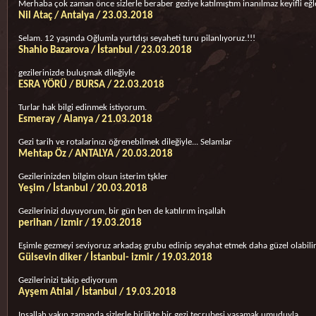
Merhaba çok zaman önce sizlerle beraber geziye katılmıştım inanılmaz keyifli eğl
Nil Ataç / Antalya / 23.03.2018
Selam. 12 yaşında Oğlumla yurtdışı seyaheti turu pilanlıyoruz.!!!
Shahlo Bazarova / İstanbul / 23.03.2018
gezilerinizde buluşmak dileğiyle
ESRA YÖRÜ / BURSA / 22.03.2018
Turlar hak bilgi edinmek istiyorum.
Esmeray / Alanya / 21.03.2018
Gezi tarih ve rotalarinızı öğrenebilmek dileğiyle... Selamlar
Mehtap Öz / ANTALYA / 20.03.2018
Gezilerinizden bilgim olsun isterim tşkler
Yeşim / İstanbul / 20.03.2018
Gezilerinizi duyuyorum, bir gün ben de katılırım inşallah
perihan / izmir / 19.03.2018
Eşimle gezmeyi seviyoruz arkadaş grubu edinip seyahat etmek daha güzel olabili
Gülsevin diker / İstanbul- izmir / 19.03.2018
Gezilerinizi takip ediyorum
Ayşem Atılal / İstanbul / 19.03.2018
Inşallah yakın zamanda sizlerle birlikte bir gezi tecrubesi yaşamak umuduyla...