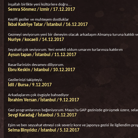
inşallah birlikte yeni kültürlere doğru....
Semra Sönmez / izmir / 17.12.2017
Keyifli geziler ve muhteşem dostluklar
İkbal Kadriye Tatar / İstanbul / 16.12.2017
Gezmeyi seviyorum yeni bir deneyim olacak arkadaşım Almanya turuna katıldı 
Nuriye / kocaeli / 14.12.2017
Seyahati çok seviyorum. Yeni emekli oldum umarım turlarınıza katılırım
Aysun tapan / İstanbul / 11.12.2017
Basarilarinizin devamını diliyorum.
Ebru Keskin / Istanbul / 10.12.2017
Gezilerinizi takipteyiz.
İdil / Bursa / 9.12.2017
Arkadaşlarım çok övgüyle bahsediyor
İbrahim Versan / İstanbul / 9.12.2017
Gezi programlarınızı beğeniyorum. Mayıs'ta GAP gezinizde görüşmek üzere, sela
Sevgi Karadağ / İstanbul / 5.12.2017
Eşim ve ben seyyahat etmeyi cok severiz kore ve japonya gezisi ile ilgilendim p
Selma Binyıldız / İstanbul / 5.12.2017