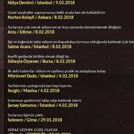
Hülya Demirci / istanbul / 9.02.2018
Güzel seyahatler yapıyorsunuz belki arada ben de katilabilirim
Nurten Kolayli / Ankara / 8.02.2018
Turlarınızı çok merak ediyorum en kısa zamanda deneyimlemek dileğiyle
Arzu / Edirne / 8.02.2018
İlgi ve beğeniyle takip ediyorum Kapadokya turunuz olduğunda katılmak Çok ist
Saime Acara / İstanbul / 8.02.2018
Keyifli gezilerde birlikte olmak dileği ile...
Süheyla Özyener / Bursa / 8.02.2018
İlk defa haberdar oldum ve sayfanız pratik ve anlaşılması kolay
Mürüvvet Dudu / Istanbul / 4.02.2018
Tarihlerimiz uyduğunda ben hep hazırım.
Sezgin / Manisa / 4.02.2018
Enteresan gezilerinizi takip edip katılmak isteriz
Şenay Samuncu / İstanbul / 4.02.2018
Turlarınız ilgimizi çekti..
Sebnem / Girne / 29.01.2018
SİZİNLE GEZMEK GÜZEL OLACAK