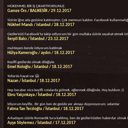
MÜKEMMEL BİR İŞ ÇIKARTIYORSUNUZ.
Gamze Örs / BALIKESİR / 29.12.2017
Sizinle iğne ada gezisine katılmıştım. Çok memnun kaldım. Facebook kullanmadığ
Nükhet Mandı / istanbul / 28.12.2017
Gezilerinizi Facebook’ta takip ediyorum bir gün mutlaka sizinle seyahat etmek i
Serpil Balcı / İstanbul / 23.12.2017
muhteşem bende istiyorum katılmak
Hülya Kameroğlu / aydın / 18.12.2017
Keyifli gezilerde olmak dileğiyle.
Emel Koloğlu / İstanbul / 18.12.2017
Yollarda hayat var 🤗
Nazan / İstanbul / 18.12.2017
Hep beraber nice keyifli rotalarda gülmek, eğlenmek dileğimle, Hoş buldum :))
Ebru Yalçınkaya / İstanbul / 18.12.2017
İzliyorum keyifle.. Bir gün ben de gezide yer almayı düşünüyorum. selamlar
Fatma Tan Terzioğlu / İstanbul / 18.12.2017
Arkadaşım sizinle Romantik tura katılmış, ben de gezilerinizden haberdar olmak ist
Ayşe Söylemez / İstanbul / 17.12.2017