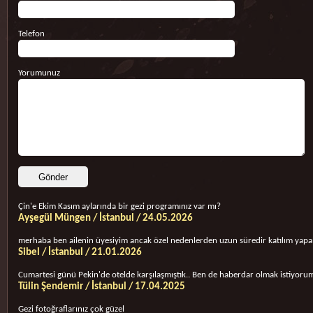
Telefon
Yorumunuz
Çin'e Ekim Kasım aylarında bir gezi programınız var mı?
Ayşegül Müngen / İstanbul / 24.05.2026
merhaba ben ailenin üyesiyim ancak özel nedenlerden uzun süredir katılım yapa
Sibel / İstanbul / 21.01.2026
Cumartesi günü Pekin'de otelde karşılaşmıştık.. Ben de haberdar olmak istiyorum
Tülin Şendemir / İstanbul / 17.04.2025
Gezi fotoğraflarınız çok güzel