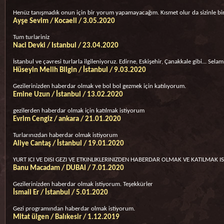
Henüz tanışmadık onun için bir yorum yapamayacağım. Kısmet olur da sizinle bir
Ayşe Sevim / Kocaeli / 3.05.2020
Tum turlariniz
Naci Devki / Istanbul / 23.04.2020
İstanbul ve çəvresi turlarla ilgileniyoruz. Edirne, Eskişehir, Çanakkale gibi... Selam
Hüseyin Melih Bilgin / İstanbul / 9.03.2020
Gezilerinizden haberdar olmak ve bol bol gezmek için katılıyorum.
Emine Uzun / İstanbul / 13.02.2020
gezilerden haberdar olmak için katılmak istiyorum
Evrim Cengiz / ankara / 21.01.2020
Turlarınızdan haberdar olmak istiyorum
Aliye Cantaş / İstanbul / 19.01.2020
YURT ICI VE DISI GEZI VE ETKINLIKLERINIZDEN HABERDAR OLMAK VE KATILMAK IS
Banu Macadam / DUBAI / 7.01.2020
Gezilerinizden haberdar olmak istiyorum. Teşekkürler
İsmail Er / İstanbul / 5.01.2020
Gezi programından haberdar olmak istiyorum.
Mitat ülgen / Balıkesir / 1.12.2019