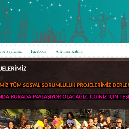
ube Sayfamız
Facebook
Ailemize Katılın
JELERİMİZ
MİZ TÜM SOSYAL SORUMLULUK PROJELERİMİZ DERLEN
NDA BURADA PAYLAŞIYOR OLACAĞIZ. İLGİNİZ İÇİN TE