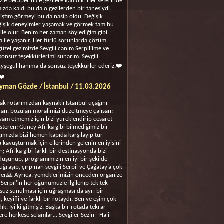
izle beraber nice gezilere katıldık. Her seferinde
zda kaldı bu da o gezilerden bir tanesiydi.
iştim görmeyi bu da nasip oldu. Değişik
ğişik deneyimler yaşamak ve görmek tam bu
 ile olur. Benim her zaman söylediğim gibi
a ile yaşanır. Her türlü sorunlarda çözüm
üzel gezimizde Sevgili canım Serpil’ime ve
sonsuz teşekkürlerimi sunarım. Sevgili
yşegül hanıma da sonsuz teşekkürler ederiz.❤️
❤️
man Gözde / İstanbul / 11.03.2026
çak rotarımızdan kaynaklı İstanbul uçağını
dan, bozulan moralimizi düzeltmeye çalısan;
am etmemiz için bizi yüreklendirip cesaret
steren; Güney Afrika gibi bilmediğimiz bir
ğımızda bizi hemen kapıda karşılayıp tur
 kavuşturmak için ellerinden gelenin en iyisini
; Afrika gibi farklı bir destinasyonda bizi
 düşünüp, programımızın en iyi bir şekilde
uğraşıp, çırpınan sevgili Serpil ve Çağatay’a çok
ler🙏 Ayrıca, yemeklerimizin önceden organize
li Serpıl’in her öğünümüzle ilgilenıp tek tek
suz sunulması için uğraşması da ayrı bir
, keyifli ve farklı bır rotaydı. Ben ve eşim çok
. İyi ki gitmişiz. Başka bır rotada tekrar
re herkese selamlar… Sevgiler Sezin - Halil