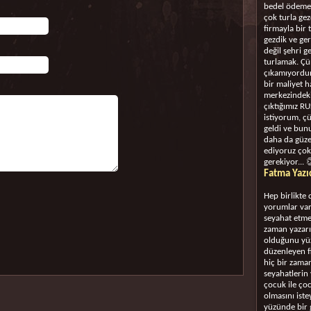
bedel ödemek
çok turla gez
firmayla bir 
gezdik ve ge
değil şehri 
turlamak. Çü
çıkamıyordun
bir maliyet 
merkezindeki
çıktığımız R
istiyorum, çü
geldi ve bunu
daha da güzel
ediyoruz çok
gerekiyor... 
Fatma Yazı
Hep birlikte 
yorumlar var
seyahat etme
zaman yazarı
olduğunu yüzl
düzenleyen f
hiç bir zaman
seyahatlerin 
çocuk ile ço
olmasını ist
yüzünde bir 