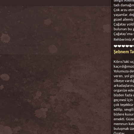
sevgili Ailem
tadı damağımı
Çok arzu etm
yaşamlar, de
güzel ailemiz
Çağatay yold
bulunan bu g
Çağatay’ıma 
Rehberimiz A
❤️❤️❤️❤️❤️
Şebnem Tay
Kıbrıs‘taki u
kaçırdığımız
Yolumuza dev
veren, yol gö
ülkeye vardı
arkadaşlarına
organize eden
bizden fazla
geçmesi için 
çok teşekkür
edilip, sevgi
bizlere kusur
emekti. Güzel
memnun kaldık
buluşmak üze
Özatay