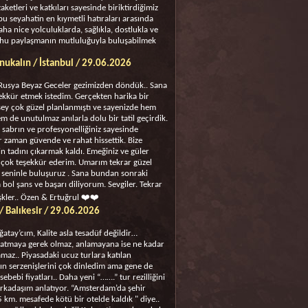
aketleri ve katkıları sayesinde biriktirdiğimiz
 bu seyahatin en kıymetli hatıraları arasında
Daha nice yolculuklarda, sağlıkla, dostlukla ve
uhu paylaşmanın mutluluğuyla buluşabilmek
ukalın / İstanbul / 29.06.2026
Rusya Beyaz Geceler gezimizden döndük.. Sana
şekkür etmek istedim. Gerçekten harika bir
 şey çok güzel planlanmıştı ve sayenizde hem
em de unutulmaz anılarla dolu bir tatil geçirdik.
n, sabrın ve profesyonelliğiniz sayesinde
r zaman güvende ve rahat hissettik. Bize
n tadını çıkarmak kaldı. Emeğiniz ve güler
 çok teşekkür ederim. Umarım tekrar güzel
 seninle buluşuruz . Sana bundan sonraki
 bol şans ve başarı diliyorum. Sevgiler. Tekrar
şkler.. Özen & Ertuğrul ❤️❤️
/ Balıkesir / 29.06.2026
atay’cım, Kalite asla tesadüf değildir…
atmaya gerek olmaz, anlamayana ise ne kadar
maz.. Piyasadaki ucuz turlara katılan
ın serzenişlerini çok dinledim ama gene de
sebebi fiyatları.. Daha yeni “…….” tur rezilliğini
arkadaşım anlatıyor. “Amsterdam’da şehir
 km. mesafede kötü bir otelde kaldık " diye..