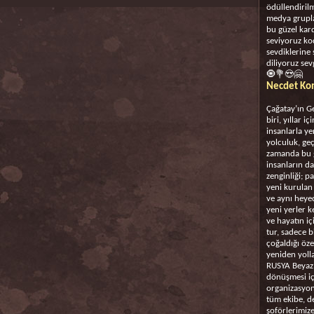
ödüllendirilm
medya gruplar
bu güzel kar
seviyoruz ko
sevdiklerine 
diliyoruz sev
🧿💐😍🤗
Necdet Kon
Çağatay’ın G
biri, yıllar i
insanlarla y
yolculuk, geç
zamanda bu g
insanların da
zenginliği; p
yeni kurulan
ve aynı heye
yeni yerler 
ve hayatın iç
tur, sadece b
çoğaldığı öze
yeniden yoll
RUSYA Beyaz 
dönüşmesi iç
organizasyon
tüm ekibe, de
şoförlerimize