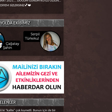
ART 2021.... DOĞUM GÜNÜM KUTLU OLSUN...
DİYEM SİZLERSİNİZ💕❤️
YOLDA EKİBİMİZ
GELENLER
ii ki "kalite" çok kıymetli. Bunun için de bir