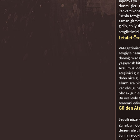
Japonya’ya “…
dönmüşler.. U
kahvaltı kon
“senin fotoğr
zaman gitmey
gidin, en iyi
sevgilerimiz
Letafet Ör
VAN gezimizd
sevgiyle hazı
damağımızda,
yaşayarak bit
Arzu’muz, den
ateşliyici gü
daha nice güz
sıkıntılara b
var olduğuna
olacak günler
Bu vesileyle
temenni ediyo
Gülden Ata
Sevgili güze
Zanzibar.. Ço
deneyimler, f
Şahin ile çok