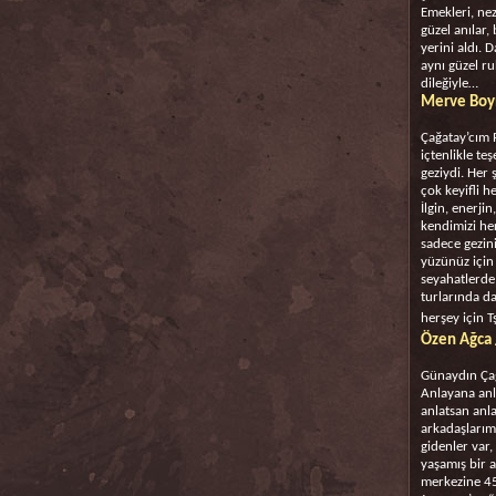
Emekleri, nez
güzel anılar,
yerini aldı. 
aynı güzel r
dileğiyle…
Merve Boyn
Çağatay’cım 
içtenlikle te
geziydi. Her
çok keyifli h
İlgin, enerji
kendimizi he
sadece gezini
yüzünüz için
seyahatlerde
turlarında da
herşey için T
Özen Ağca 
Günaydın Çağ
Anlayana anl
anlatsan anla
arkadaşlarım
gidenler var, 
yaşamış bir 
merkezine 45