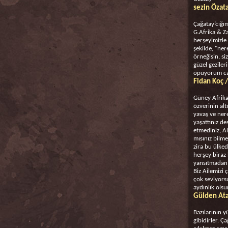
sezin Özata
Çağatay’cığı
G.Afrika & Z
herşeyimizle 
şekilde, "nere
örneğisin, si
güzel geziler
öpüyorum ca
Fidan Koç /
Güney Afrika
özverinin alt
yavaş ve nere
yaşattınız de
etmediniz, Al
mısınız bilm
zira bu ülked
herşey biraz 
yansıtmadan 
Biz Ailemizi 
çok seviyors
aydınlık olsu
Gülden Ata
Bazılarının y
gibidirler. Ç