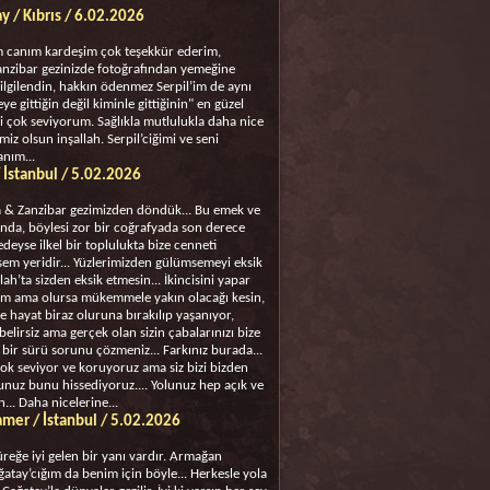
y / Kıbrıs / 6.02.2026
m canım kardeşim çok teşekkür ederim,
anzibar gezinizde fotoğrafından yemeğine
ilgilendin, hakkın ödenmez Serpil’im de aynı
ye gittiğin değil kiminle gittiğinin" en güzel
zi çok seviyorum. Sağlıkla mutlulukla daha nice
imiz olsun inşallah. Serpil’ciğimi ve seni
nım...
 İstanbul / 5.02.2026
 & Zanzibar gezimizden döndük... Bu emek ve
ında, böylesi zor bir coğrafyada son derece
deyse ilkel bir toplulukta bize cenneti
sem yeridir... Yüzlerimizden gülümsemeyi eksik
lah’ta sizden eksik etmesin... İkincisini yapar
em ama olursa mükemmele yakın olacağı kesin,
e hayat biraz oluruna bırakılıp yaşanıyor,
belirsiz ama gerçek olan sizin çabalarınızı bize
bir sürü sorunu çözmeniz... Farkınız burada...
çok seviyor ve koruyoruz ama siz bizi bizden
unuz bunu hissediyoruz.... Yolunuz hep açık ve
n... Daha nicelerine...
mer / İstanbul / 5.02.2026
üreğe iyi gelen bir yanı vardır. Armağan
ağatay’cığım da benim için böyle... Herkesle yola