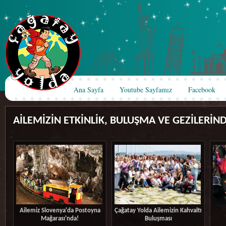
Ana Sayfa
Youtube Sayfamız
Facebook
AİLEMİZİN ETKİNLİK, BULUŞMA VE GEZİLERİN
Ailemiz Slovenya'da Postoyna
Çağatay Yolda Ailemizin Kahvaltı
Mağarası'nda!
Buluşması